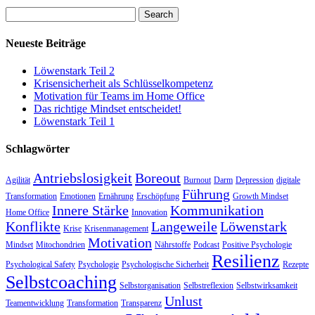
Search
Neueste Beiträge
Löwenstark Teil 2
Krisensicherheit als Schlüsselkompetenz
Motivation für Teams im Home Office
Das richtige Mindset entscheidet!
Löwenstark Teil 1
Schlagwörter
Antriebslosigkeit
Boreout
Agilität
Burnout
Darm
Depression
digitale
Führung
Transformation
Emotionen
Ernährung
Erschöpfung
Growth Mindset
Innere Stärke
Kommunikation
Home Office
Innovation
Konflikte
Langeweile
Löwenstark
Krise
Krisenmanagement
Motivation
Mindset
Mitochondrien
Nährstoffe
Podcast
Positive Psychologie
Resilienz
Psychological Safety
Psychologie
Psychologische Sicherheit
Rezepte
Selbstcoaching
Selbstorganisation
Selbstreflexion
Selbstwirksamkeit
Unlust
Teamentwicklung
Transformation
Transparenz