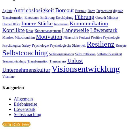
Antriebslosigkeit
Boreout
Agilität
Burnout
Darm
Depression
digitale
Führung
Transformation
Emotionen
Ernährung
Erschöpfung
Growth Mindset
Innere Stärke
Kommunikation
Home Office
Innovation
Konflikte
Langeweile
Löwenstark
Krise
Krisenmanagement
Motivation
Mindset
Mitochondrien
Nährstoffe
Podcast
Positive Psychologie
Resilienz
Psychological Safety
Psychologie
Psychologische Sicherheit
Rezepte
Selbstcoaching
Selbstorganisation
Selbstreflexion
Selbstwirksamkeit
Unlust
Teamentwicklung
Transformation
Transparenz
Visionsentwicklung
Unternehmenskultur
Vitamine
Kategorien
Allgemein
Erlebnisreise
Löwenstark
Selbstcoaching
Zum RSS Feed