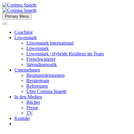
Primary Menu
Coaching
Löwenstark
Löwenstark International
Löwenstark
Löwenstark | Hybride Resilienz im Team
Freischwimmer
Stressdiagnostik
Unternehmen
Beratungsleistungen
Beraterteam
Referenzen
Über Corinna Spaeth
In den Medien
Bücher
Presse
TV
Kontakt