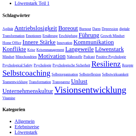
Löwenstark Teil 1
Schlagwörter
Antriebslosigkeit
Boreout
Agilität
Burnout
Darm
Depression
digitale
Führung
Transformation
Emotionen
Ernährung
Erschöpfung
Growth Mindset
Innere Stärke
Kommunikation
Home Office
Innovation
Konflikte
Langeweile
Löwenstark
Krise
Krisenmanagement
Motivation
Mindset
Mitochondrien
Nährstoffe
Podcast
Positive Psychologie
Resilienz
Psychological Safety
Psychologie
Psychologische Sicherheit
Rezepte
Selbstcoaching
Selbstorganisation
Selbstreflexion
Selbstwirksamkeit
Unlust
Teamentwicklung
Transformation
Transparenz
Visionsentwicklung
Unternehmenskultur
Vitamine
Kategorien
Allgemein
Erlebnisreise
Löwenstark