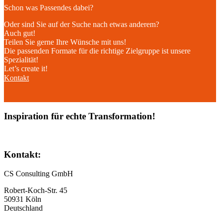
Schon was Passendes dabei?
Oder sind Sie auf der Suche nach etwas anderem?
Auch gut!
Teilen Sie gerne Ihre Wünsche mit uns!
Die passenden Formate für die richtige Zielgruppe ist unsere
Spezialität!
Let’s create it!
Kontakt
Inspiration für echte Transformation!
Kontakt:
CS Consulting GmbH
Robert-Koch-Str. 45
50931 Köln
Deutschland