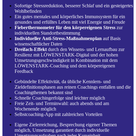
Sofortige Stressreduktion, besserer Schlaf und ein gesteigertes
Wohlbefinden
Ein gutes mentales und körperliches Immunsystem für ein
gesundes und erfülltes Leben mit viel Energie und Freude
Fieberthermometer für den körpereigenen Stress
zur
individuellen Standortbestimmung
Individueller Anti-Stress-Maßnahmenplan
auf Basis
wissenschaftlicher Daten
Dreifach-Effekt
durch den Wissens- und Lernaufbau zur
Resilienz mit LÖWENSTARK-Digital und der hohen
Umsetzungsgeschwindigkeit in Kombination mit dem
LÖWENSTARK-Coaching und dem körpereigenen
Feedback
Gebündelte Effektivität, da übliche Kennlern- und
Zieldefinitionsphasen aus reinen Coachings entfallen und die
Coachingthemen bekannt sind
Schnelle Coachingerfolge sind leichter möglich
Freie Zeit- und Terminwahl: auch abends und am
Wochenende möglich
Selbstcoaching-App mit zahlreichen Vorteilen
Eigene Zielerreichung, Besprechung eigener Themen
möglich, Umsetzung garantiert durch individuelle
Umsetzungsaufgaben nach jeder Kurseinheit