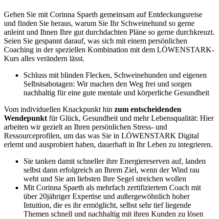
Gehen Sie mit Corinna Spaeth gemeinsam auf Entdeckungsreise
und finden Sie heraus, warum Sie Ihr Schweinehund so gerne
anleint und Ihnen Ihre gut durchdachten Pläne so gerne durchkreuzt.
Seien Sie gespannt darauf, was sich mit einem persönlichen
Coaching in der speziellen Kombination mit dem LÖWENSTARK-
Kurs alles verändern lässt.
Schluss mit blinden Flecken, Schweinehunden und eigenen
Selbstsabotagen: Wir machen den Weg frei und sorgen
nachhaltig für eine gute mentale und körperliche Gesundheit
Vom individuellen Knackpunkt hin
zum entscheidenden
Wendepunkt
für Glück, Gesundheit und mehr Lebensqualität: Hier
arbeiten wir gezielt an Ihren persönlichen Stress- und
Ressourceprofilen, um das was Sie in LÖWENSTARK Digital
erlernt und ausprobiert haben, dauerhaft in Ihr Leben zu integrieren.
Sie tanken damit schneller ihre Energiereserven auf, landen
selbst dann erfolgreich an Ihrem Ziel, wenn der Wind rau
weht und Sie am liebsten Ihre Segel streichen wollen
Mit Corinna Spaeth als mehrfach zertifiziertem Coach mit
über 20jähriger Expertise und außergewöhnlich hoher
Intuition, die es ihr ermöglicht, selbst sehr tief liegende
Themen schnell und nachhaltig mit ihren Kunden zu lösen