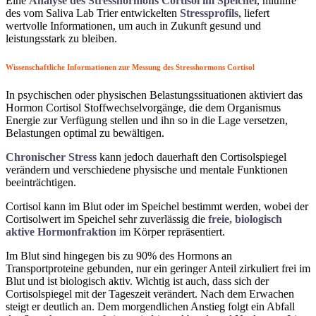
Eine
Analyse des Stresshormons Cortisol im Speichel
, mithilfe
des vom Saliva Lab Trier entwickelten
Stressprofils
, liefert
wertvolle Informationen, um auch in Zukunft gesund und
leistungsstark zu bleiben.
Wissenschaftliche Informationen zur Messung des Stresshormons Cortisol
In psychischen oder physischen Belastungssituationen aktiviert das
Hormon Cortisol Stoffwechselvorgänge, die dem Organismus
Energie zur Verfügung stellen und ihn so in die Lage versetzen,
Belastungen optimal zu bewältigen.
Chronischer Stress
kann jedoch dauerhaft den Cortisolspiegel
verändern und verschiedene physische und mentale Funktionen
beeinträchtigen.
Cortisol kann im Blut oder im Speichel bestimmt werden, wobei der
Cortisolwert im Speichel sehr zuverlässig die
freie, biologisch
aktive Hormonfraktion
im Körper repräsentiert.
Im Blut sind hingegen bis zu 90% des Hormons an
Transportproteine gebunden, nur ein geringer Anteil zirkuliert frei im
Blut und ist biologisch aktiv. Wichtig ist auch, dass sich der
Cortisolspiegel mit der Tageszeit verändert. Nach dem Erwachen
steigt er deutlich an. Dem morgendlichen Anstieg folgt ein Abfall